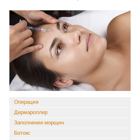
Операция
Дермароллер
Заполнение морщин
Ботокс