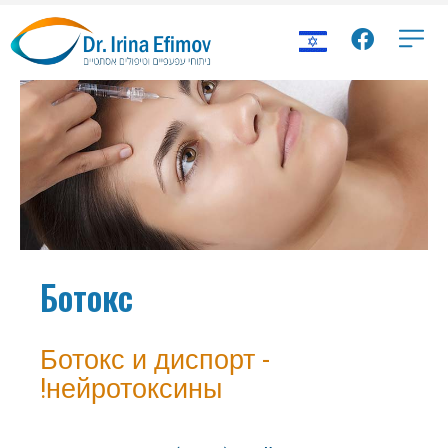
Ботокс
Ботокс и диспорт -
нейротоксины!