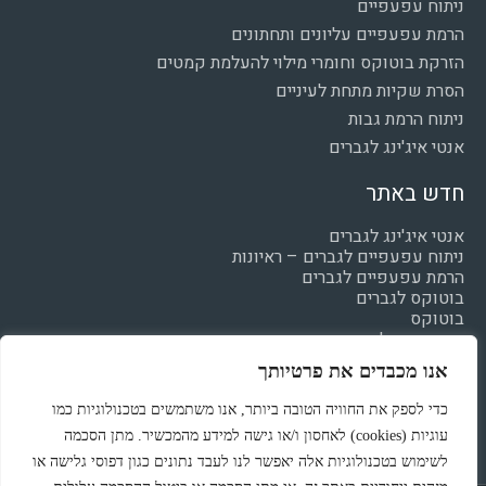
ניתוח עפעפיים
הרמת עפעפיים עליונים ותחתונים
הזרקת בוטוקס וחומרי מילוי להעלמת קמטים
הסרת שקיות מתחת לעיניים
ניתוח הרמת גבות
אנטי איג'ינג לגברים
חדש באתר
אנטי איג'ינג לגברים
ניתוח עפעפיים לגברים – ראיונות
הרמת עפעפיים לגברים
בוטוקס לגברים
בוטוקס
חומצה היאלרונית
מילוי קמטים
אנו מכבדים את פרטיותך
הצהרת נגישות
מדיניות פרטיות
כדי לספק את החוויה הטובה ביותר, אנו משתמשים בטכנולוגיות כמו
עוגיות (cookies) לאחסון ו/או גישה למידע מהמכשיר. מתן הסכמה
לשימוש בטכנולוגיות אלה יאפשר לנו לעבד נתונים כגון דפוסי גלישה או