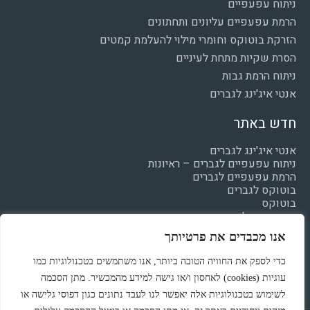
ניתוח עפעפיים
הרמת עפעפיים עליונים ותחתונים
הזרקת בוטוקס וחומרי מילוי להעלמת קמטים
הסרת שקיות מתחת לעיניים
ניתוח הרמת גבות
אנטי איג'ינג לגברים
חדש באתר
אנטי איג'ינג לגברים
ניתוח עפעפיים לגברים – ראיונות
הרמת עפעפיים לגברים
בוטוקס לגברים
בוטוקס
חומצה היאלרונית
מילוי קמטים
אנו מכבדים את פרטיותך
הצהרת נגישות
מדיניות פרטיות
כדי לספק את החוויה הטובה ביותר, אנו משתמשים בטכנולוגיות כמו
עוגיות (cookies) לאחסון ו/או גישה למידע מהמכשיר. מתן הסכמה
לשימוש בטכנולוגיות אלה יאפשר לנו לעבד נתונים כגון דפוסי גלישה או