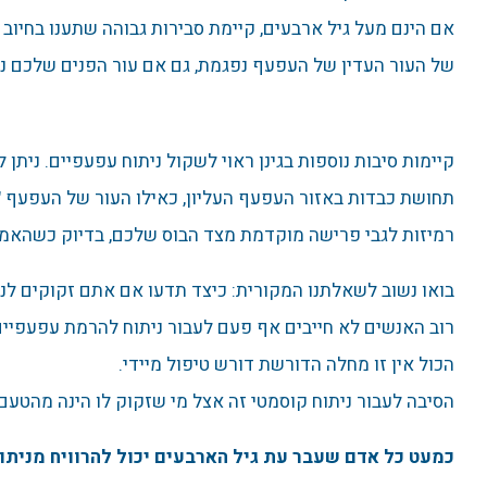
אם הינם מעל גיל ארבעים, קיימת סבירות גבוהה שתענו בחיו
של העור העדין של העפעף נפגמת, גם אם עור הפנים שלכם נ
קיימות סיבות נוספות בגינן ראוי לשקול ניתוח עפעפיים. נית
תחושת כבדות באזור העפעף העליון, כאילו העור של העפעף "י
רמיזות לגבי פרישה מוקדמת מצד הבוס שלכם, בדיוק כשהאמ
בואו נשוב לשאלתנו המקורית: כיצד תדעו אם אתם זקוקים לנ
רוב האנשים לא חייבים אף פעם לעבור ניתוח להרמת עפעפיים.
הכול אין זו מחלה הדורשת דורש טיפול מיידי.
הסיבה לעבור ניתוח קוסמטי זה אצל מי שזקוק לו הינה מהטעם
כמעט כל אדם שעבר עת גיל הארבעים יכול להרוויח מנית