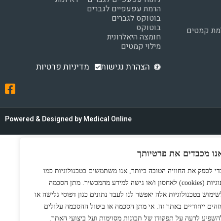
הרמת עפעפיים לגברים
בוטוקס לגברים
בוטוקס
למת קמטים
חומצה היאלרונית
מילוי קמטים
הצהרת נגישות
מדיניות פרטיות
Powered & Designed by Medical Online
נו מכבדים את פרטיותך
די לספק את החוויה הטובה ביותר, אנו משתמשים בטכנולוגיות כמו
עוגיות (cookies) לאחסון ו/או גישה למידע מהמכשיר. מתן הסכמה
שימוש בטכנולוגיות אלה יאפשר לנו לעבד נתונים כגון דפוסי גלישה או
זהים ייחודיים באתר זה. אי מתן הסכמה או ביטול ההסכמה עלולים
השפיע לרעה על תפקודן של תכונות מסוימות ועל ביצועי האתר.