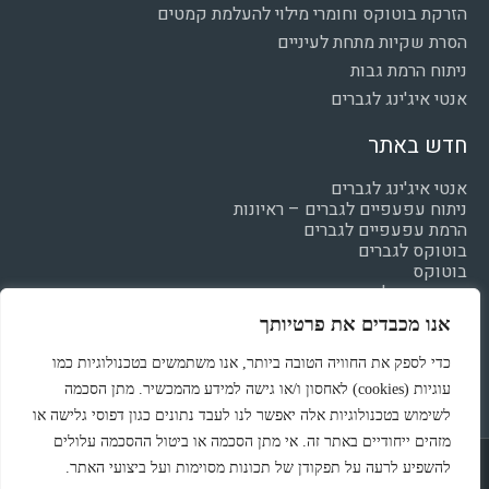
הזרקת בוטוקס וחומרי מילוי להעלמת קמטים
הסרת שקיות מתחת לעיניים
ניתוח הרמת גבות
אנטי איג'ינג לגברים
חדש באתר
אנטי איג'ינג לגברים
ניתוח עפעפיים לגברים – ראיונות
הרמת עפעפיים לגברים
בוטוקס לגברים
בוטוקס
חומצה היאלרונית
מילוי קמטים
אנו מכבדים את פרטיותך
הצהרת נגישות
מדיניות פרטיות
כדי לספק את החוויה הטובה ביותר, אנו משתמשים בטכנולוגיות כמו
עוגיות (cookies) לאחסון ו/או גישה למידע מהמכשיר. מתן הסכמה
לשימוש בטכנולוגיות אלה יאפשר לנו לעבד נתונים כגון דפוסי גלישה או
מזהים ייחודיים באתר זה. אי מתן הסכמה או ביטול ההסכמה עלולים
Powered & Designed by Medical Online
להשפיע לרעה על תפקודן של תכונות מסוימות ועל ביצועי האתר.
© All rights reserved