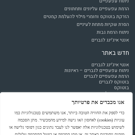
ניתוח עפעפיים
הרמת עפעפיים עליונים ותחתונים
הזרקת בוטוקס וחומרי מילוי להעלמת קמטים
הסרת שקיות מתחת לעיניים
ניתוח הרמת גבות
אנטי איג'ינג לגברים
חדש באתר
אנטי איג'ינג לגברים
ניתוח עפעפיים לגברים – ראיונות
הרמת עפעפיים לגברים
בוטוקס לגברים
בוטוקס
חומצה היאלרונית
מילוי קמטים
אנו מכבדים את פרטיותך
הצהרת נגישות
מדיניות פרטיות
כדי לספק את החוויה הטובה ביותר, אנו משתמשים בטכנולוגיות כמו
עוגיות (cookies) לאחסון ו/או גישה למידע מהמכשיר. מתן הסכמה
לשימוש בטכנולוגיות אלה יאפשר לנו לעבד נתונים כגון דפוסי גלישה או
מזהים ייחודיים באתר זה. אי מתן הסכמה או ביטול ההסכמה עלולים