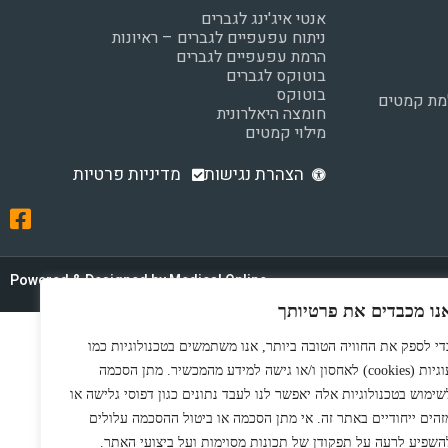
אנטי איג'ינג לגברים
ניתוח עפעפיים לגברים – ראיונות
הרמת עפעפיים לגברים
בוטוקס לגברים
בוטוקס
למת קמטים
חומצה היאלרונית
מילוי קמטים
הצהרת נגישות
מדיניות פרטיות
Powered & Designed by Medical Online
נו מכבדים את פרטיותך
די לספק את החוויה הטובה ביותר, אנו משתמשים בטכנולוגיות כמו
עוגיות (cookies) לאחסון ו/או גישה למידע מהמכשיר. מתן הסכמה
שימוש בטכנולוגיות אלה יאפשר לנו לעבד נתונים כגון דפוסי גלישה או
זהים ייחודיים באתר זה. אי מתן הסכמה או ביטול ההסכמה עלולים
השפיע לרעה על תפקודן של תכונות מסוימות ועל ביצועי האתר.