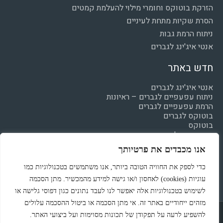
הזרקת בוטוקס וחומרי מילוי להעלמת קמטים
הסרת שקיות מתחת לעיניים
ניתוח הרמת גבות
אנטי איג'ינג לגברים
חדש באתר
אנטי איג'ינג לגברים
ניתוח עפעפיים לגברים – ראיונות
הרמת עפעפיים לגברים
בוטוקס לגברים
בוטוקס
חומצה היאלרונית
מילוי קמטים
אנו מכבדים את פרטיותך
הצהרת נגישות
מדיניות פרטיות
כדי לספק את החוויה הטובה ביותר, אנו משתמשים בטכנולוגיות כמו
עוגיות (cookies) לאחסון ו/או גישה למידע מהמכשיר. מתן הסכמה
לשימוש בטכנולוגיות אלה יאפשר לנו לעבד נתונים כגון דפוסי גלישה או
מזהים ייחודיים באתר זה. אי מתן הסכמה או ביטול ההסכמה עלולים
Powered & Designed by Medical Online
להשפיע לרעה על תפקודן של תכונות מסוימות ועל ביצועי האתר.