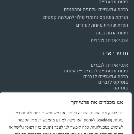
ניתוח עפעפיים
הרמת עפעפיים עליונים ותחתונים
הזרקת בוטוקס וחומרי מילוי להעלמת קמטים
הסרת שקיות מתחת לעיניים
ניתוח הרמת גבות
אנטי איג'ינג לגברים
חדש באתר
אנטי איג'ינג לגברים
ניתוח עפעפיים לגברים – ראיונות
הרמת עפעפיים לגברים
בוטוקס לגברים
בוטוקס
חומצה היאלרונית
מילוי קמטים
אנו מכבדים את פרטיותך
הצהרת נגישות
מדיניות פרטיות
כדי לספק את החוויה הטובה ביותר, אנו משתמשים בטכנולוגיות כמו
עוגיות (cookies) לאחסון ו/או גישה למידע מהמכשיר. מתן הסכמה
לשימוש בטכנולוגיות אלה יאפשר לנו לעבד נתונים כגון דפוסי גלישה או