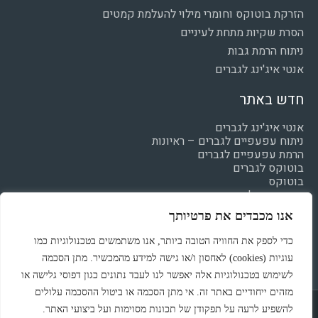
הזרקת בוטוקס וחומרי מילוי להעלמת קמטים
הסרת שקיות מתחת לעיניים
ניתוח הרמת גבות
אנטי איג'ינג לגברים
חדש באתר
אנטי איג'ינג לגברים
ניתוח עפעפיים לגברים – ראיונות
הרמת עפעפיים לגברים
בוטוקס לגברים
בוטוקס
חומצה היאלרונית
מילוי קמטים
אנו מכבדים את פרטיותך
הצהרת נגישות
מדיניות פרטיות
כדי לספק את החוויה הטובה ביותר, אנו משתמשים בטכנולוגיות כמו
עוגיות (cookies) לאחסון ו/או גישה למידע מהמכשיר. מתן הסכמה
לשימוש בטכנולוגיות אלה יאפשר לנו לעבד נתונים כגון דפוסי גלישה או
מזהים ייחודיים באתר זה. אי מתן הסכמה או ביטול ההסכמה עלולים
Powered & Designed by Medical Online
להשפיע לרעה על תפקודן של תכונות מסוימות ועל ביצועי האתר.