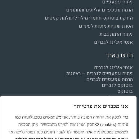
ניתוח עפעפיים
הרמת עפעפיים עליונים ותחתונים
הזרקת בוטוקס וחומרי מילוי להעלמת קמטים
הסרת שקיות מתחת לעיניים
ניתוח הרמת גבות
אנטי איג'ינג לגברים
חדש באתר
אנטי איג'ינג לגברים
ניתוח עפעפיים לגברים – ראיונות
הרמת עפעפיים לגברים
בוטוקס לגברים
בוטוקס
חומצה היאלרונית
מילוי קמטים
אנו מכבדים את פרטיותך
הצהרת נגישות
מדיניות פרטיות
כדי לספק את החוויה הטובה ביותר, אנו משתמשים בטכנולוגיות כמו
עוגיות (cookies) לאחסון ו/או גישה למידע מהמכשיר. מתן הסכמה
לשימוש בטכנולוגיות אלה יאפשר לנו לעבד נתונים כגון דפוסי גלישה או