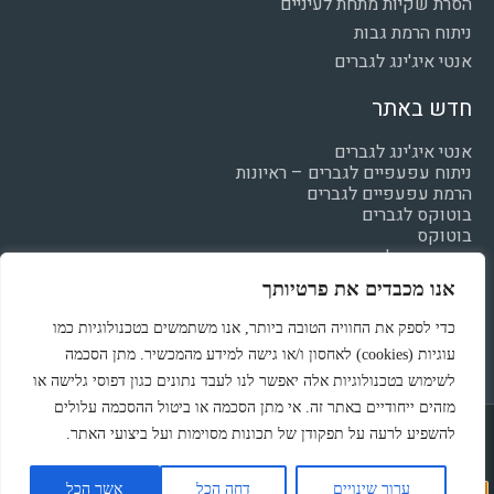
הסרת שקיות מתחת לעיניים
ניתוח הרמת גבות
אנטי איג'ינג לגברים
חדש באתר
אנטי איג'ינג לגברים
ניתוח עפעפיים לגברים – ראיונות
הרמת עפעפיים לגברים
בוטוקס לגברים
בוטוקס
חומצה היאלרונית
מילוי קמטים
אנו מכבדים את פרטיותך
הצהרת נגישות
מדיניות פרטיות
כדי לספק את החוויה הטובה ביותר, אנו משתמשים בטכנולוגיות כמו
עוגיות (cookies) לאחסון ו/או גישה למידע מהמכשיר. מתן הסכמה
לשימוש בטכנולוגיות אלה יאפשר לנו לעבד נתונים כגון דפוסי גלישה או
מזהים ייחודיים באתר זה. אי מתן הסכמה או ביטול ההסכמה עלולים
Powered & Designed by Medical Online
להשפיע לרעה על תפקודן של תכונות מסוימות ועל ביצועי האתר.
© All rights reserved
ערוך שינויים
דחה הכל
אשר הכל