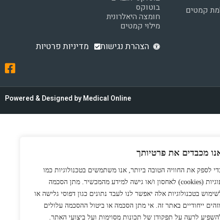
בוטוקס
למת קמטים
חומצה היאלרונית
מילוי קמטים
הצהרת נגישות
מדיניות פרטיות
Powered & Designed by Medical Online
נו מכבדים את פרטיותך
די לספק את החוויה הטובה ביותר, אנו משתמשים בטכנולוגיות כמו
עוגיות (cookies) לאחסון ו/או גישה למידע מהמכשיר. מתן הסכמה
שימוש בטכנולוגיות אלה יאפשר לנו לעבד נתונים כגון דפוסי גלישה או
זהים ייחודיים באתר זה. אי מתן הסכמה או ביטול ההסכמה עלולים
השפיע לרעה על תפקודן של תכונות מסוימות ועל ביצועי האתר.