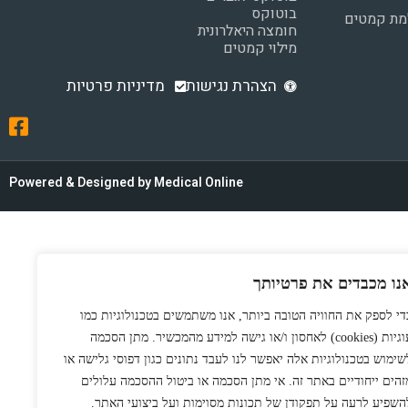
בוטוקס
למת קמטים
חומצה היאלרונית
מילוי קמטים
הצהרת נגישות
מדיניות פרטיות
Powered & Designed by Medical Online
נו מכבדים את פרטיותך
די לספק את החוויה הטובה ביותר, אנו משתמשים בטכנולוגיות כמו
עוגיות (cookies) לאחסון ו/או גישה למידע מהמכשיר. מתן הסכמה
שימוש בטכנולוגיות אלה יאפשר לנו לעבד נתונים כגון דפוסי גלישה או
זהים ייחודיים באתר זה. אי מתן הסכמה או ביטול ההסכמה עלולים
השפיע לרעה על תפקודן של תכונות מסוימות ועל ביצועי האתר.