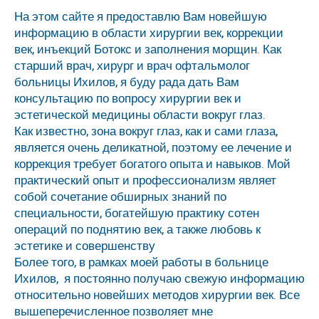
На этом сайте я предоставлю Вам новейшую
врач офтальмолог, специалист по
информацию в области хирургии век, коррекции
операциям век и эстетической медицине
век, инъекций Ботокс и заполнения морщин. Как
старший врач, хирург и врач офтальмолог
больницы Ихилов, я буду рада дать Вам
консультацию по вопросу хирургии век и
эстетической медицины области вокруг глаз.
Как известно, зона вокруг глаз, как и сами глаза,
является очень деликатной, поэтому ее лечение и
коррекция требует богатого опыта и навыков. Мой
практический опыт и профессионализм являет
собой сочетание обширных знаний по
специальности, богатейшую практику сотен
операций по поднятию век, а также любовь к
эстетике и совершенству
Более того, в рамках моей работы в больнице
Ихилов, я постоянно получаю свежую информацию
относительно новейших методов хирургии век. Все
вышеперечисленное позволяет мне