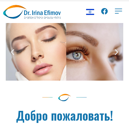
Добро пожаловать!
Д-р Ирина Ефимов