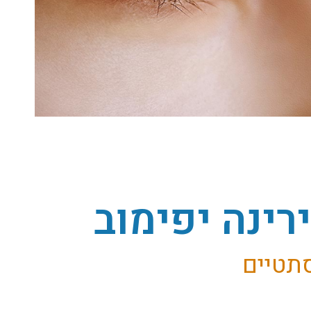
רינה יפימוב
סתטיים