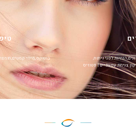
ים
טיפ
נים,
הנחיות לפני ניתוח,
בוטוקס,
מילוי קמטים,
חומצה 
קון צניחת עפעפיים | פטוזיס