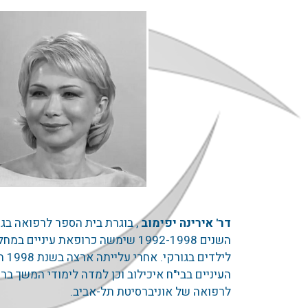
עפעפיים וטיפולי
אסתטיים
דר' אירינה יפימוב
השנים 1992-1998 שימשה כרופאת עיניי
לילד
העיניים בבי"ח איכילוב וכן למדה לימודי המשך בר
לרפואה של אוניברסיטת תל-אביב.