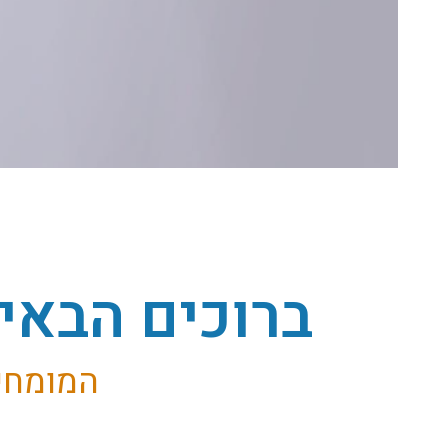
ד"ר
אירינה
ברוכים הבאים
יפימוב
המומחית
מומחית בניתוחי