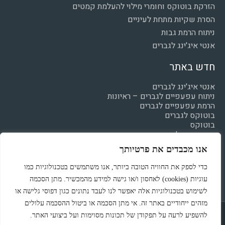
הזרקת בוטוקס וחומרי מילוי להעלמת קמטים
הסרת שקיות מתחת לעיניים
ניתוח הרמת גבות
אנטי איג'ינג לגברים
חדש באתר
אנטי איג'ינג לגברים
ניתוח עפעפיים לגברים – ראיונות
הרמת עפעפיים לגברים
בוטוקס לגברים
בוטוקס
חומצה היאלרונית
מילוי קמטים
אנו מכבדים את פרטיותך
הצהרת נגישות
מדיניות פרטיות
כדי לספק את החוויה הטובה ביותר, אנו משתמשים בטכנולוגיות כמו
עוגיות (cookies) לאחסון ו/או גישה למידע מהמכשיר. מתן הסכמה
לשימוש בטכנולוגיות אלה יאפשר לנו לעבד נתונים כגון דפוסי גלישה או
מזהים ייחודיים באתר זה. אי מתן הסכמה או ביטול ההסכמה עלולים
Powered & Designed by Medical Online
להשפיע לרעה על תפקודן של תכונות מסוימות ועל ביצועי האתר.
© All rights reserved