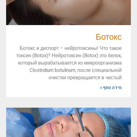
Ботокс
Ботокс и диспорт – нейротоксины! Что такое
токсин (Botox)? Нейротоксин (Botox) это белок,
который вырабатывается из микроорганизма
Clostridium botulinum, после специальной
очистки превращается в чистый
מידה נוסף »