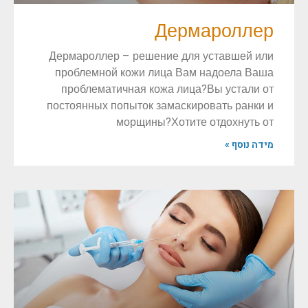
Дермароллер
Дермароллер – решение для уставшей или
проблемной кожи лица Вам надоела Ваша
проблематичная кожа лица?Вы устали от
постоянных попыток замаскировать ранки и
морщины?Хотите отдохнуть от
מידה נוסף »