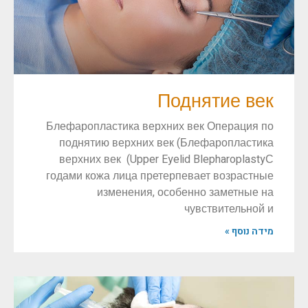
Поднятие век
Блефаропластика верхних век Операция по
поднятию верхних век (Блефаропластика
верхних век (Upper Eyelid BlepharoplastyС
годами кожа лица претерпевает возрастные
изменения, особенно заметные на
чувствительной и
מידה נוסף »